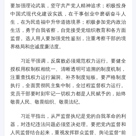
要加强理论武装，坚守共产党人精神追求；积极投身
中国式现代化建设实践，在干事创业中磨砺奋斗人
生，在为民造福中升华道德境界；积极参加党内政治
生活，勇于自我省察，自觉接受党组织教育和各方面
监督。选人用人要加强党性鉴别，注重考察干部的境
界格局和忠诚度廉洁度。
习近平强调，反腐败必须规范权力运行。要健全
授权用权制权相统一、清晰透明可追溯的制度机制，
注重查找权力运行漏洞、补齐制度短板。要严格制度
执行，全面贯彻民主集中制，全过程监督权力运行。
党员干部要时刻牢记一切权力都是人民赋予的，始终
敬畏人民、敬畏组织、敬畏法纪。
习近平指出，从严监督执纪是党的自我革命的利
器，对违纪违法问题必须坚决处理。要把党内监督和
人民监督结合起来，重视发挥群众监督、舆论监督“前