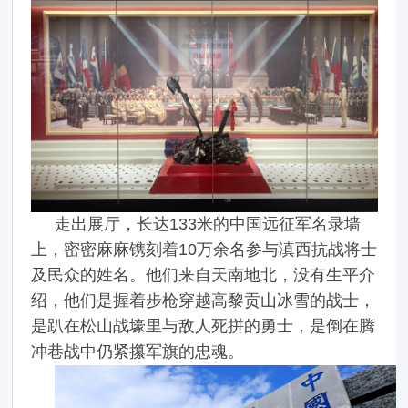
走出展厅，长达133米的中国远征军名录墙
上，密密麻麻镌刻着10万余名参与滇西抗战将士
及民众的姓名。他们来自天南地北，没有生平介
绍，他们是握着步枪穿越高黎贡山冰雪的战士，
是趴在松山战壕里与敌人死拼的勇士，是倒在腾
冲巷战中仍紧攥军旗的忠魂。