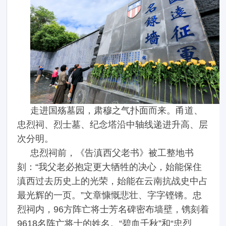
走进国殇墓园，肃穆之气扑面而来。甬道、
忠烈祠、烈士墓、纪念塔沿中轴线递进升高、层
次分明。
忠烈祠前，《告滇西父老书》被工整地书
刻：“我父老必抱定更大牺牲的决心，始能保住
滇西过去历史上的光荣，始能在云南抗战史中占
最光辉的一页。”文章慷慨悲壮、字字铿锵。忠
烈祠内，96方阵亡将士芳名碑密布墙壁，镌刻着
9618名阵亡将士的姓名。“碧血千秋”和“忠烈