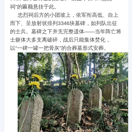
祠”的匾额悬挂于此。
忠烈祠后方的小团坡上，依军衔高低、自上
而下、呈放射状排列3346块墓碑，如列队出征
的士兵。墓碑之下并无完整遗体——当年阵亡将
士躯体大多支离破碎，战后只能集体焚化，
以“一碑一罐一把骨灰”的合葬墓形式安葬。