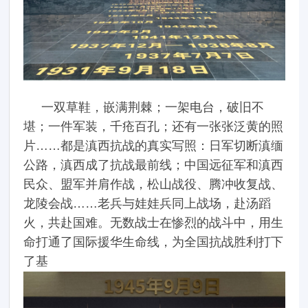
一双草鞋，嵌满荆棘；一架电台，破旧不
堪；一件军装，千疮百孔；还有一张张泛黄的照
片……都是滇西抗战的真实写照：日军切断滇缅
公路，滇西成了抗战最前线；中国远征军和滇西
民众、盟军并肩作战，松山战役、腾冲收复战、
龙陵会战……老兵与娃娃兵同上战场，赴汤蹈
火，共赴国难。无数战士在惨烈的战斗中，用生
命打通了国际援华生命线，为全国抗战胜利打下
了基