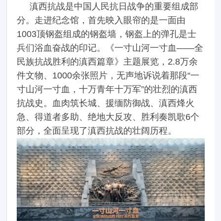
滇西抗战是中国人民抗日战争的重要组成部
分。走进纪念馆，首先映入眼帘的是一面由
1003顶钢盔组成的钢盔墙，钢盔上的弹孔是士
兵们浴血奋战的印记。《一寸山河一寸血——全
民族抗战胜利的滇西篇章》主题展览，2.8万余
件文物、1000余张照片，无声地诉说着那段“一
寸山河一寸血，十万青年十万军”的壮烈的滇西
抗战史。血肉筑长城、援缅防御战、滇西烽火
急、得道者多助、绝地大反攻、胜利奏凯歌6个
部分，全面呈现了滇西抗战的壮阔历程。